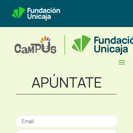
Toggl
naviga
APÚNTATE