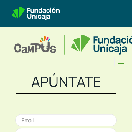
Toggl
naviga
APÚNTATE